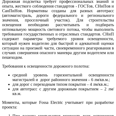
Дорожная подсветка требует профессиональных знаний и
опыта, жесткого соблюдения стандартов - ГОСТов, СНиПов и
СанПиНов. Нормативы созданы для разных автотрасс
(автомагистраль, дороги федерального и регионального
значения, проселочный участок). Для строительства
освещения необходимо рассчитывать и подбирать
оптимальную мощность светового потока, чтобы выполнить
требования государственных и отраслевых стандартов. СНиП
содержит параметры требуемого уровня освещенности,
который нужен водителю для быстрой и адекватной оценки
ситуации на проезжей части, своевременного реагирования в
случаях совершения опасного маневра другим водителем или
пешеходом.
Требования к освещенности дорожного полотна:
средний уровень горизонтальной освещенности
магистралей и дорог районного значения – 6 лм/кв.м.;
для дорог с переходным типом покрытия – 4 лм/кв.м.;
для автотрасс с другим дорожным покрытием – 2 лм/
кв.м.
Моменты, которые Fossa Electric учитывает при разработке
проекта:
При расчета учитывается мощность всех источников